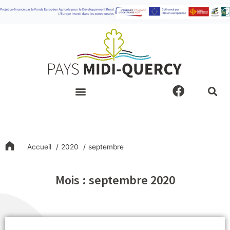
Aller
au
contenu
F
a
c
e
b
o
Accueil
2020
septembre
o
k
Mois : septembre 2020