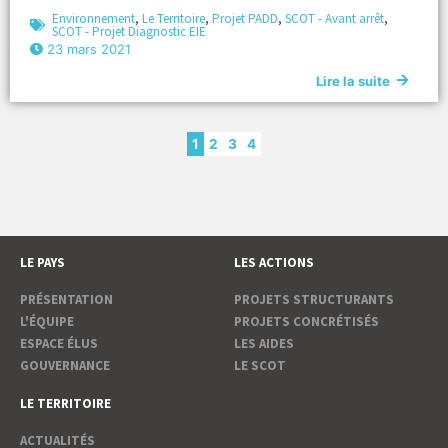
Environnement
,
Le Territoire
,
Projet PADD
,
SCOT - Avant arrêt
,
SCOT - Projet Diagnostic EIE
23 mars 2021
Lire la suite
1
2
3
4
LE PAYS
LES ACTIONS
PRÉSENTATION
PROJETS STRUCTURANTS
L'ÉQUIPE
PROJETS CONCRÉTISÉS
ESPACE ÉLUS
LES AIDES
GOUVERNANCE
LE SCOT
LE TERRITOIRE
ACTUALITÉS