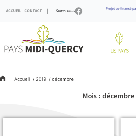
Aller
au
ACCUEIL
CONTACT
Suivez nous
contenu
LE PAYS
Accueil
2019
décembre
Mois : décembre