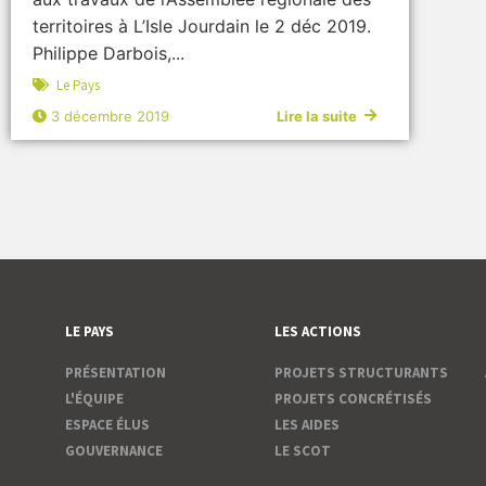
territoires à L’Isle Jourdain le 2 déc 2019.
Philippe Darbois,...
Le Pays
3 décembre 2019
Lire la suite
LE PAYS
LES ACTIONS
PRÉSENTATION
PROJETS STRUCTURANTS
L'ÉQUIPE
PROJETS CONCRÉTISÉS
ESPACE ÉLUS
LES AIDES
GOUVERNANCE
LE SCOT