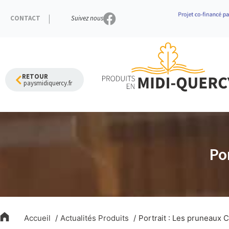
Aller
au
CONTACT
Suivez nous
contenu
RETOUR
paysmidiquercy.fr
Po
Accueil
Actualités Produits
Portrait : Les pruneaux 