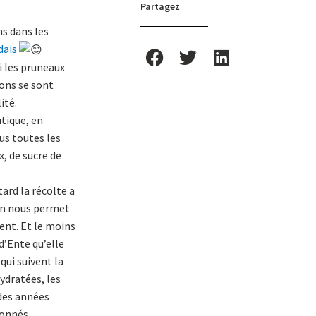
Partagez
s dans les
dais
ui les pruneaux
ions se sont
ité.
tique, en
ous toutes les
, de sucre de
ard la récolte a
ion nous permet
ent. Et le moins
d’Ente qu’elle
qui suivent la
ydratées, les
 des années
ionnés.