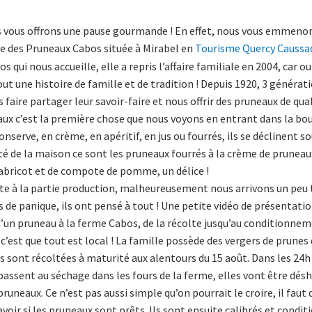
 vous offrons une pause gourmande ! En effet, nous vous emmenon
me des Pruneaux Cabos située à Mirabel en
Tourisme Quercy Caussa
s qui nous accueille, elle a repris l’affaire familiale en 2004, car o
ut une histoire de famille et de tradition ! Depuis 1920, 3 générat
faire partager leur savoir-faire et nous offrir des pruneaux de qual
eaux c’est la première chose que nous voyons en entrant dans la bou
onserve, en crème, en apéritif, en jus ou fourrés, ils se déclinent s
té de la maison ce sont les pruneaux fourrés à la crème de pruneaux
d’abricot et de compote de pomme, un délice !
e à la partie production, malheureusement nous arrivons un peu t
as de panique, ils ont pensé à tout ! Une petite vidéo de présentat
 d’un pruneau à la ferme Cabos, de la récolte jusqu’au conditionnem
, c’est que tout est local ! La famille possède des vergers de prunes 
 sont récoltées à maturité aux alentours du 15 août. Dans les 24h 
passent au séchage dans les fours de la ferme, elles vont être désh
uneaux. Ce n’est pas aussi simple qu’on pourrait le croire, il faut
voir si les pruneaux sont prêts. Ils sont ensuite calibrés et condit