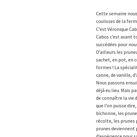
Cette semaine nous
coulisses de la fer
C’est Véronique Cabo
Cabos c’est avant to
succédées pour nous 
D’ailleurs les prun
sachet, en pot, en c
formes ! La spéciali
canne, de vanille, 
Nous passons ensuit
déjà eu lieu. Mais p
de connaître la vie
que l’on puisse dire
bichonne, les prunes
récolte, les prunes 
prunes deviennent pr
d’expérience pour sa