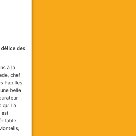
e délice des
ns à la
ede, chef
s Papilles
 une belle
aurateur
 qu’il a
 est
ritable
Monteils,