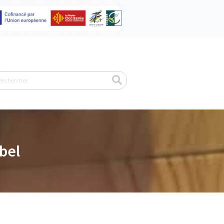
echercher
bel