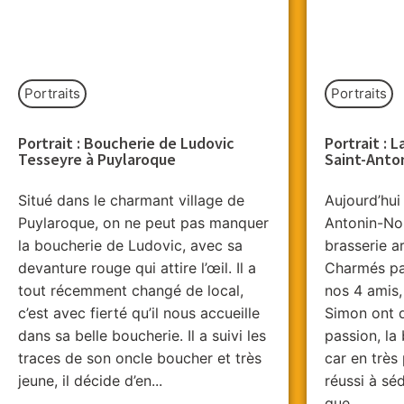
Portraits
Portraits
Portrait : Boucherie de Ludovic
Portrait : L
Tesseyre à Puylaroque
Saint-Anto
Situé dans le charmant village de
Aujourd’hui
Puylaroque, on ne peut pas manquer
Antonin-Nob
la boucherie de Ludovic, avec sa
brasserie ar
devanture rouge qui attire l’œil. Il a
Charmés par 
tout récemment changé de local,
nos 4 amis,
c’est avec fierté qu’il nous accueille
Simon ont d
dans sa belle boucherie. Il a suivi les
passion, la b
traces de son oncle boucher et très
car en très
jeune, il décide d’en...
réussi à sé
que...