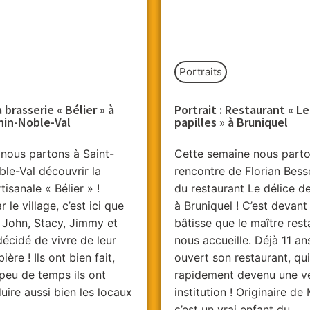
Portraits
a brasserie « Bélier » à
Portrait : Restaurant « L
nin-Noble-Val
papilles » à Bruniquel
 nous partons à Saint-
Cette semaine nous parto
le-Val découvrir la
rencontre de Florian Bess
tisanale « Bélier » !
du restaurant Le délice de
le village, c’est ici que
à Bruniquel ! C’est devant
 John, Stacy, Jimmy et
bâtisse que le maître rest
écidé de vivre de leur
nous accueille. Déjà 11 ans
ière ! Ils ont bien fait,
ouvert son restaurant, qui
 peu de temps ils ont
rapidement devenu une vé
duire aussi bien les locaux
institution ! Originaire de 
c’est un vrai enfant du...