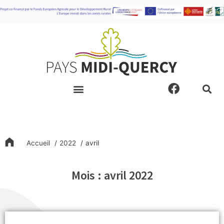
Aller
au
contenu
F
a
c
e
b
o
Accueil
2022
avril
o
k
Mois : avril 2022