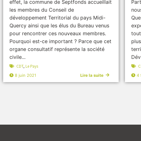
effet, la commune de Septfonds accueillait
Part
les membres du Conseil de
nous
développement Territorial du pays Midi-
Que
Quercy ainsi que les élus du Bureau venus
expé
pour rencontrer ces nouveaux membres.
tou
Pourquoi est-ce important ? Parce que cet
plu
organe consultatif représente la société
terr
civile...
Déve
CDT
,
Le Pays
C
8 juin 2021
Lire la suite
4 