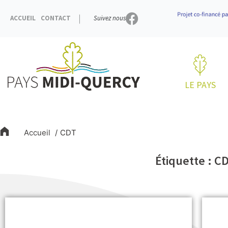
Aller
au
ACCUEIL
CONTACT
Suivez nous
contenu
LE PAYS
Accueil
CDT
Étiquette : C