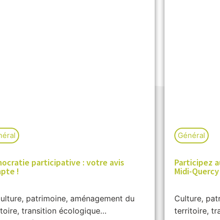
éral
Général
cratie participative : votre avis
Participez a
pte !
Midi-Quercy 
ture, patrimoine, aménagement du
Culture, pa
itoire, transition écologique…
territoire, 