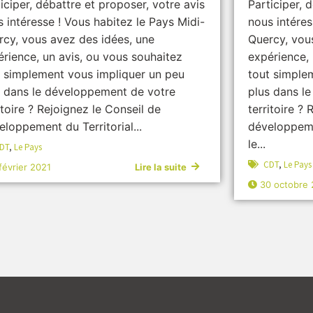
iciper, débattre et proposer, votre avis
Participer, 
 intéresse ! Vous habitez le Pays Midi-
nous intéres
rcy, vous avez des idées, une
Quercy, vou
rience, un avis, ou vous souhaitez
expérience, 
t simplement vous impliquer un peu
tout simple
s dans le développement de votre
plus dans l
itoire ? Rejoignez le Conseil de
territoire ?
loppement du Territorial...
développeme
le...
DT
,
Le Pays
CDT
,
Le Pays
février 2021
Lire la suite
30 octobre