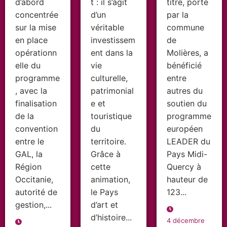
d’abord
t : il s’agit
titre, porté
concentrée
d’un
par la
sur la mise
véritable
commune
en place
investissem
de
opérationn
ent dans la
Molières, a
elle du
vie
bénéficié
programme
culturelle,
entre
, avec la
patrimonial
autres du
finalisation
e et
soutien du
de la
touristique
programme
convention
du
européen
entre le
territoire.
LEADER du
GAL, la
Grâce à
Pays Midi-
Région
cette
Quercy à
Occitanie,
animation,
hauteur de
autorité de
le Pays
123...
gestion,...
d’art et
d’histoire...
4 décembre