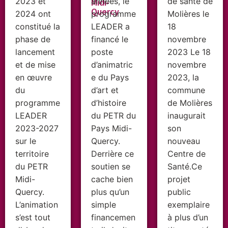
2023 et
années, le
de santé de
Midi-
Quercy
2024 ont
programme
Molières le
constitué la
LEADER a
18
phase de
financé le
novembre
lancement
poste
2023 Le 18
et de mise
d’animatric
novembre
en œuvre
e du Pays
2023, la
du
d’art et
commune
programme
d’histoire
de Molières
LEADER
du PETR du
inaugurait
2023-2027
Pays Midi-
son
sur le
Quercy.
nouveau
territoire
Derrière ce
Centre de
du PETR
soutien se
Santé.Ce
Midi-
cache bien
projet
Quercy.
plus qu’un
public
L’animation
simple
exemplaire
s’est tout
financemen
à plus d’un