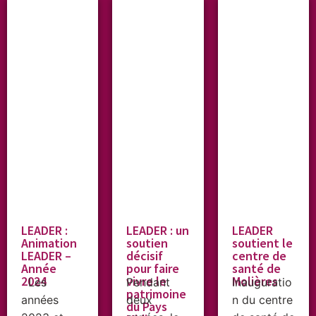
LEADER :
LEADER : un
LEADER
Animation
soutien
soutient le
LEADER –
décisif
centre de
Année
pour faire
santé de
2024
vivre le
Molières
Les
Pendant
Inauguratio
patrimoine
années
deux
n du centre
du Pays