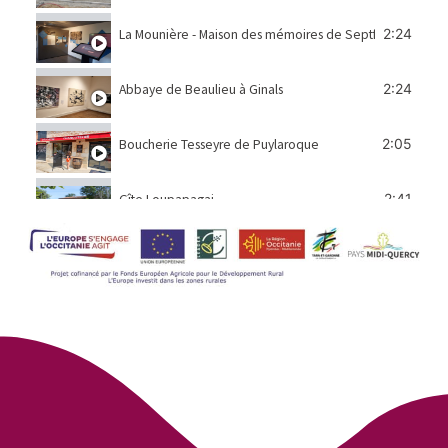
2:24
La Mounière - Maison des mémoires de Septfonds
2:24
Abbaye de Beaulieu à Ginals
2:05
Boucherie Tesseyre de Puylaroque
2:41
Gîte Loupapagai
3:44
Action culturelle et langue française
Maison de santé de Molières