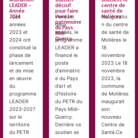
LEADER –
décisif
centre de
Année
pour faire
santé de
2024
vivre le
Molières
Les
Pendant
Inauguratio
patrimoine
années
deux
n du centre
du Pays
2023 et
années, le
de santé de
Midi-
Quercy
2024 ont
programme
Molières le
constitué la
LEADER a
18
phase de
financé le
novembre
lancement
poste
2023 Le 18
et de mise
d’animatric
novembre
en œuvre
e du Pays
2023, la
du
d’art et
commune
programme
d’histoire
de Molières
LEADER
du PETR du
inaugurait
2023-2027
Pays Midi-
son
sur le
Quercy.
nouveau
territoire
Derrière ce
Centre de
du PETR
soutien se
Santé.Ce