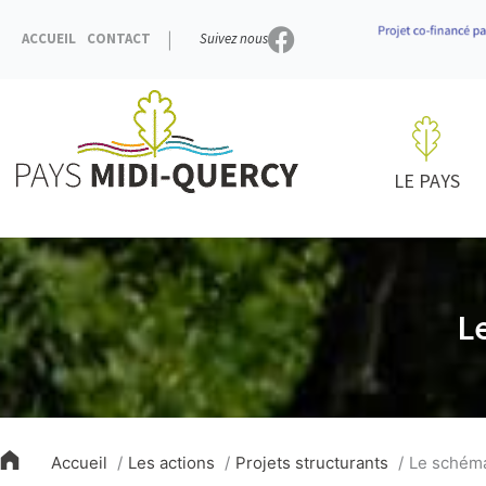
Aller
au
ACCUEIL
CONTACT
Suivez nous
contenu
LE PAYS
L
Accueil
Les actions
Projets structurants
Le schéma