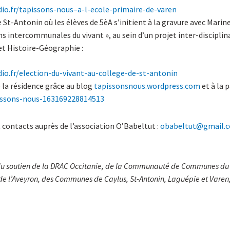
io.fr/
tapissons-nous–a-l-ecole-
primaire-de-varen
e St-Antonin où les élèves de 5èA s’initient à la gravure avec Mari
ns intercommunales du vivant », au sein d’un projet inter-disciplin
 et Histoire-Géographie :
io.fr/
election-du-vivant-au-college-
de-st-antonin
e la résidence grâce au blog
tapissonsnous.wordpress.com
et à la 
ssons-nous-163169228814513
contacts auprès de l’association O’Babeltut :
obabeltut@gmail.
 du soutien de la DRAC Occitanie, de la Communauté de Communes du
e l’Aveyron, des Communes de Caylus, St-Antonin, Laguépie et Varen