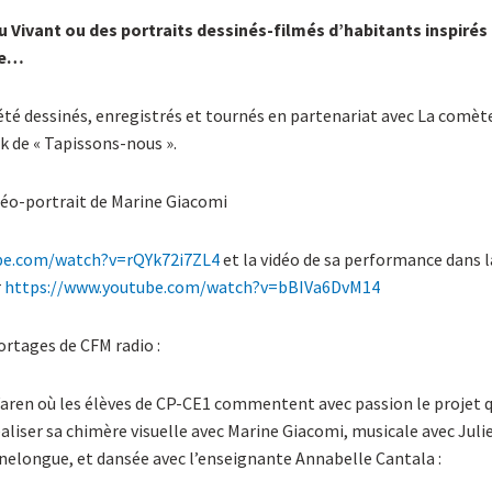
u Vivant
ou des portraits dessinés-filmés d’habitants inspirés 
re…
été dessinés, enregistrés et tournés en partenariat avec La comè
k de « Tapissons-nous ».
idéo-portrait de Marine Giacomi
be.com/watch?v=rQYk72i7ZL4
et la vidéo de sa performance dans la
r
https://www.youtube.com/watch?v=bBIVa6DvM14
ortages de CFM radio :
 Varen où les élèves de CP-CE1 commentent avec passion le projet q
aliser sa chimère visuelle avec Marine Giacomi, musicale avec Julie
elongue, et dansée avec l’enseignante Annabelle Cantala :