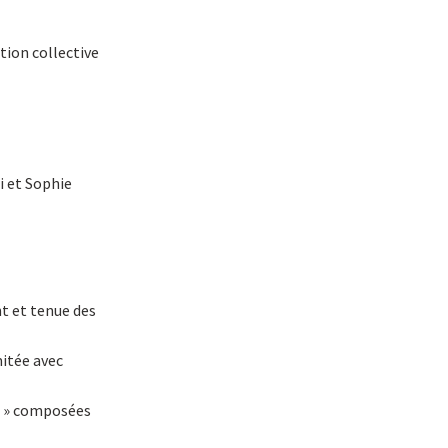
ation collective
i et Sophie
nt et tenue des
mitée avec
s » composées