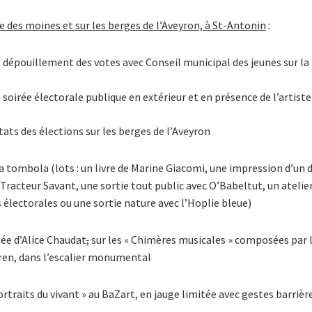
e des moines et sur les berges de l’Aveyron, à St-Antonin
:
, dépouillement des votes avec Conseil municipal des jeunes sur la
 soirée électorale publique en extérieur et en présence de l’artiste 
ats des élections sur les berges de l’Aveyron
la tombola (lots : un livre de Marine Giacomi, une impression d’un 
du Tracteur Savant, une sortie tout public avec O’Babeltut, un atelie
es électorales ou une sortie nature avec l’Hoplie bleue)
ée d’Alice Chaudat
,
sur les « Chimères musicales » composées par l
aren, dans l’escalier monumental
ortraits du vivant » au BaZart, en jauge limitée avec gestes barrière