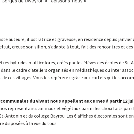
t Gorges de l’Aveyron « Tapissons-nous »
ste auteure, illustratrice et graveuse, en résidence depuis janvier 
ltut, creuse son sillon, s’adapte à tout, fait des rencontres et des
 êtres hybrides multicolores, créés par les élèves des écoles de St-
 dans le cadre d’ateliers organisés en médiathèques ou inter assoc
s de ces villages. Vous les repérerez grâce aux cartels qui les acc
rcommunales du vivant nous appellent aux urnes à partir 12 jui
 nos représentants animaux et végétaux parmi les choix faits par d
St-Antonin et du collège Bayrou. Les 6 affiches électorales sont en
re disposées à la vue du tous.