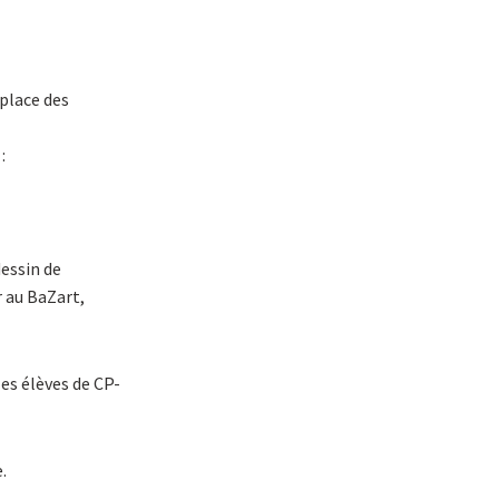
 place des
:
dessin de
r au BaZart,
es élèves de CP-
.