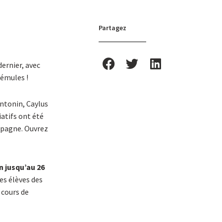
Partagez
dernier, avec
 émules !
Antonin, Caylus
iatifs ont été
ompagne. Ouvrez
n jusqu’au 26
es élèves des
 cours de