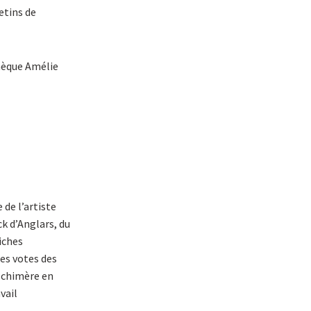
etins de
thèque Amélie
 de l’artiste
k d’Anglars, du
iches
les votes des
e chimère en
vail