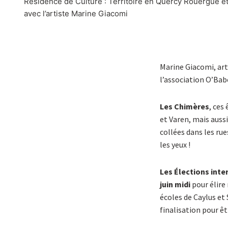
Résidence de Culture : Territoire en Quercy Rouergue e
avec l’artiste Marine Giacomi
Marine Giacomi, arti
l’association O’Babe
Les Chimères
, ces
et Varen, mais aussi
collées dans les rue
les yeux !
Les Élections inte
juin midi
pour élire
écoles de Caylus et 
finalisation pour êt