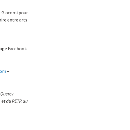
ne Giacomi pour
aire entre arts
page Facebook
com
–
 Quercy
, et du PETR du