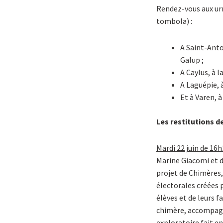
Rendez-vous aux urn
tombola) :
A Saint-Anto
Galup ;
A Caylus, à l
A Laguépie, 
Et à Varen, à
Les restitutions d
Mardi 22 juin de 16h
Marine Giacomi et d
projet de Chimères, 
électorales créées p
élèves et de leurs 
chimère, accompagné
exploratoire fait en