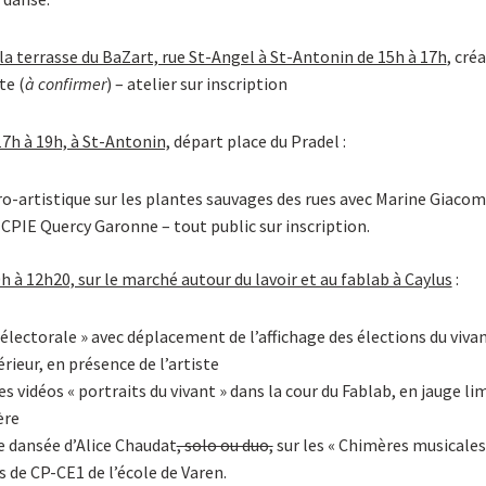
 la terrasse du BaZart, rue St-Angel à St-Antonin de 15h à 17h
, cré
te (
à confirmer
) – atelier sur inscription
17h à 19h, à St-Antonin,
départ place du Pradel :
o-artistique sur les plantes sauvages des rues avec Marine Giacom
PIE Quercy Garonne – tout public sur inscription.
h à 12h20, sur le marché autour du lavoir et au fablab à Caylus
:
électorale » avec déplacement de l’affichage des élections du viva
rieur, en présence de l’artiste
s vidéos « portraits du vivant » dans la cour du Fablab, en jauge li
ère
 dansée d’Alice Chaudat
, solo ou duo,
sur les « Chimères musicale
s de CP-CE1 de l’école de Varen.