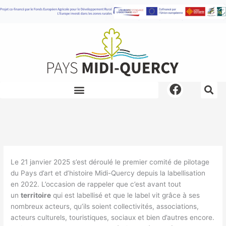
Aller
au
contenu
F
a
c
e
b
o
o
Le 21 janvier 2025 s’est déroulé le premier comité de pilotage
k
du Pays d’art et d’histoire Midi-Quercy depuis la labellisation
en 2022. L’occasion de rappeler que c’est avant tout
un
territoire
qui est labellisé et que le label vit grâce à ses
nombreux acteurs, qu’ils soient collectivités, associations,
acteurs culturels, touristiques, sociaux et bien d’autres encore.