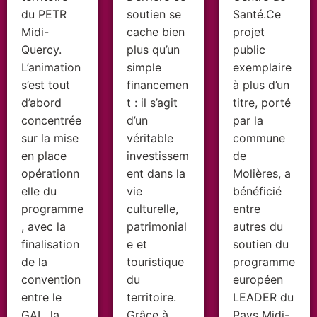
du PETR
soutien se
Santé.Ce
Midi-
cache bien
projet
Quercy.
plus qu’un
public
L’animation
simple
exemplaire
s’est tout
financemen
à plus d’un
d’abord
t : il s’agit
titre, porté
concentrée
d’un
par la
sur la mise
véritable
commune
en place
investissem
de
opérationn
ent dans la
Molières, a
elle du
vie
bénéficié
programme
culturelle,
entre
, avec la
patrimonial
autres du
finalisation
e et
soutien du
de la
touristique
programme
convention
du
européen
entre le
territoire.
LEADER du
GAL, la
Grâce à
Pays Midi-