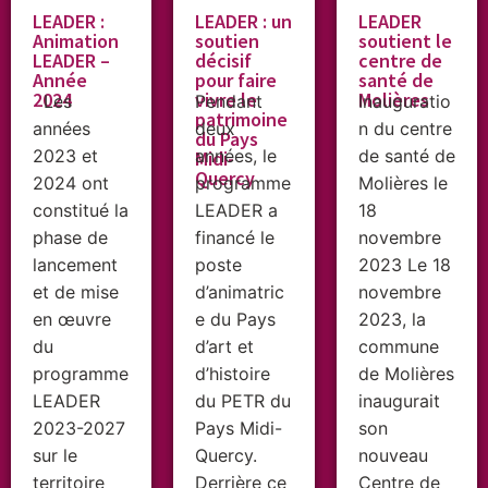
LEADER :
LEADER : un
LEADER
Animation
soutien
soutient le
LEADER –
décisif
centre de
Année
pour faire
santé de
2024
vivre le
Molières
Les
Pendant
Inauguratio
patrimoine
années
deux
n du centre
du Pays
2023 et
années, le
de santé de
Midi-
Quercy
2024 ont
programme
Molières le
constitué la
LEADER a
18
phase de
financé le
novembre
lancement
poste
2023 Le 18
et de mise
d’animatric
novembre
en œuvre
e du Pays
2023, la
du
d’art et
commune
programme
d’histoire
de Molières
LEADER
du PETR du
inaugurait
2023-2027
Pays Midi-
son
sur le
Quercy.
nouveau
territoire
Derrière ce
Centre de