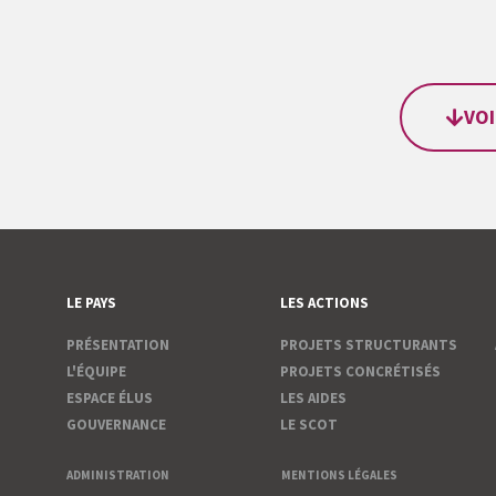
VOI
LE PAYS
LES ACTIONS
PRÉSENTATION
PROJETS STRUCTURANTS
L'ÉQUIPE
PROJETS CONCRÉTISÉS
ESPACE ÉLUS
LES AIDES
GOUVERNANCE
LE SCOT
ADMINISTRATION
MENTIONS LÉGALES