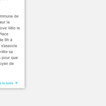
commune de
eur la
Love Vélo le
Place
de 9h à
 s’associe
prête sa
s pour que
moyen de
e la suite