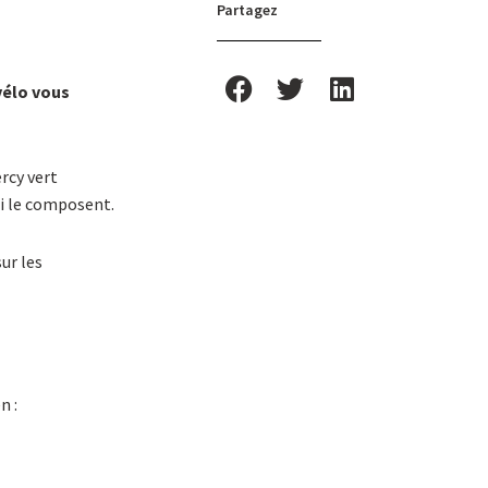
Partagez
vélo vous
rcy vert
i le composent.
ur les
n :