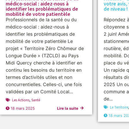
médico-social : aidez-nous à
votre avis
identifier les problématiques de
de niveau !
mobilité de votre patientèle
Professionnels de la santé ou du
Répondez à
médico-social : aidez-nous à
citoyenne su
identifier les problématiques de
2 juin! Amé
mobilité de votre patientèle Le
stationneme
projet « Territoire Zéro Chômeur de
routière, éd
Longue Durée » (TZCLD) au Pays
mobilité. D
Midi Quercy cherche à identifier en
place du vé
continu les besoins du territoire en
Un rapide q
termes d’activités utiles et non
résultats d
concurrentielles. Celles-ci, une fois
2025 Un out
validées par un Comité Local...
commune am
de...
Les Actions
,
Santé
Le Territoire
18 mars 2025
Lire la suite
18 mars 20