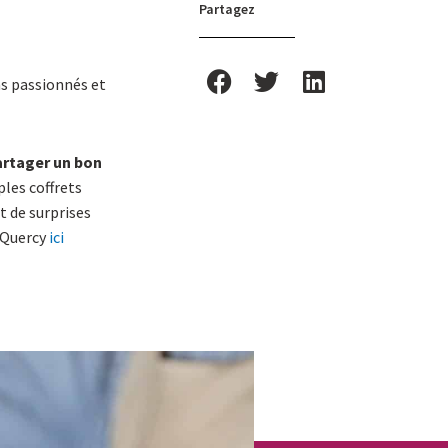
Partagez
ns passionnés et
artager un bon
ples coffrets
t de surprises
i-Quercy
ici