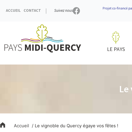
Aller
au
ACCUEIL
CONTACT
Suivez nous
contenu
LE PAYS
Le 
Accueil
Le vignoble du Quercy égaye vos fêtes !