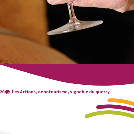
20
Les Actions
,
oenotourisme
,
vignoble du quercy