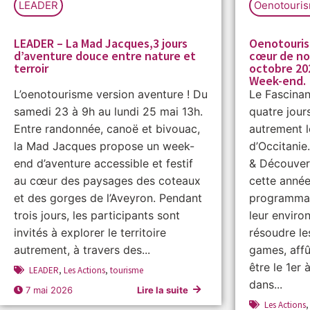
LEADER
Oenotouri
LEADER – La Mad Jacques,3 jours
Oenotouris
d’aventure douce entre nature et
cœur de nos
terroir
octobre 202
Week-end.
L’oenotourisme version aventure ! Du
Le Fascina
samedi 23 à 9h au lundi 25 mai 13h.
quatre jour
Entre randonnée, canoë et bivouac,
autrement le
la Mad Jacques propose un week-
d’Occitanie
end d’aventure accessible et festif
& Découver
au cœur des paysages des coteaux
cette année
et des gorges de l’Aveyron. Pendant
programmat
trois jours, les participants sont
leur enviro
invités à explorer le territoire
résoudre le
autrement, à travers des...
games, affû
être le 1er
LEADER
,
Les Actions
,
tourisme
dans...
7 mai 2026
Lire la suite
Les Actions