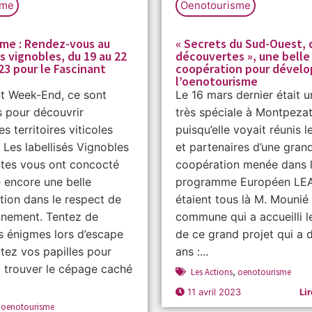
sme
Oenotourisme
me : Rendez-vous au
« Secrets du Sud-Ouest, 
 vignobles, du 19 au 22
découvertes », une belle
3 pour le Fascinant
coopération pour dévelo
l’oenotourisme
nt Week-End, ce sont
Le 16 mars dernier était 
s pour découvrir
très spéciale à Montpeza
s territoires viticoles
puisqu’elle voyait réunis l
. Les labellisés Vignobles
et partenaires d’une gran
tes vous ont concocté
coopération menée dans 
 encore une belle
programme Européen LEA
ion dans le respect de
étaient tous là M. Mounié
nnement. Tentez de
commune qui a accueilli l
s énigmes lors d’escape
de ce grand projet qui a 
tez vos papilles pour
ans :...
 à trouver le cépage caché
Les Actions
,
oenotourisme
11 avril 2023
Lir
,
oenotourisme