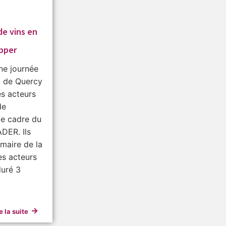
de vins en
pper
une journée
t de Quercy
es acteurs
de
le cadre du
DER. Ils
 maire de la
es acteurs
duré 3
e la suite