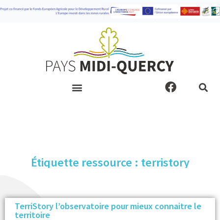
Aller
au
contenu
F
a
c
e
b
o
o
Étiquette ressource : terristory
k
TerriStory l’observatoire pour mieux connaitre le
territoire