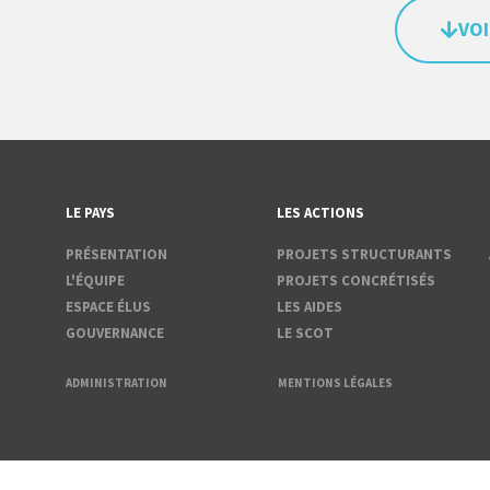
VOI
LE PAYS
LES ACTIONS
PRÉSENTATION
PROJETS STRUCTURANTS
L'ÉQUIPE
PROJETS CONCRÉTISÉS
ESPACE ÉLUS
LES AIDES
GOUVERNANCE
LE SCOT
ADMINISTRATION
MENTIONS LÉGALES