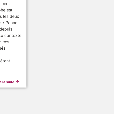
ncent
he est
s les deux
de-Penne
depuis
 Le contexte
e ces
sés
 étant
e la suite