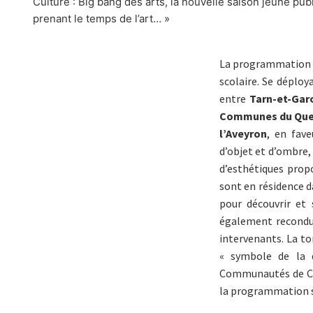
Culture : Big bang des arts, la nouvelle saison jeune p
prenant le temps de l’art… »
La programmation d
scolaire. Se déploy
entre
Tarn-et-Gar
Communes du Querc
l’Aveyron
, en fave
d’objet et d’ombre, 
d’esthétiques propo
sont en résidence d
pour découvrir et 
également recondui
intervenants. La to
« symbole de la di
Communautés de Com
la programmation 