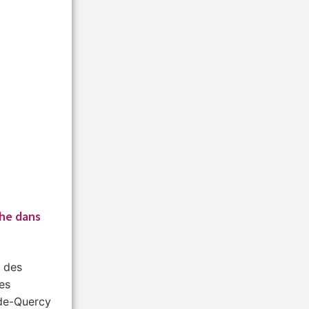
he dans
 des
des
de-Quercy