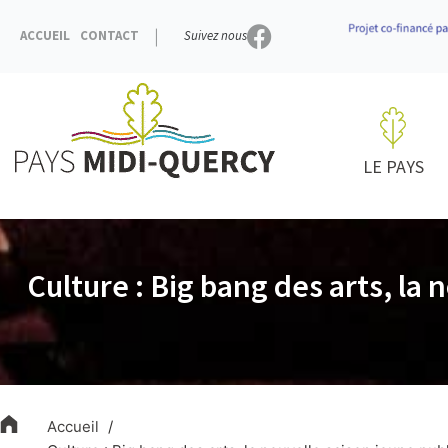
Aller
au
ACCUEIL
CONTACT
Suivez nous
contenu
LE PAYS
Culture : Big bang des arts, la
Accueil