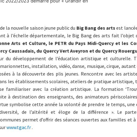
ublic 2022/2023 démarre pour « Grandir en
e la nouvelle saison jeune public du
Big Bang des arts
est lancée
ant à l’échelle départementale, le Big Bang des arts fait l’objet 
onne Arts et Culture, le PETR du Pays Midi-Quercy et les 
y Caussadais, du Quercy Vert Aveyron et du Quercy Rouergu
ur du développement de l’éducation artistique et culturelle. 
marionnettes, installation, vidéo, danse, musique, cirque, autant 
sées à la découverte des plis jeunes. Rencontre avec les artist
ans les établissements scolaires, ateliers de pratique artistique,
se familiariser avec la création artistique. La formation ‘Trou
te à destination des enseignants, des animateurs périscolaires
rtue symbolise cette année la volonté de prendre le temps, une o
versité, de l’altérité et éloge de la différence ». Le parte
munes permet d’offrir des séances ouvertes aux familles et à 
sur
www.tgac.fr
.