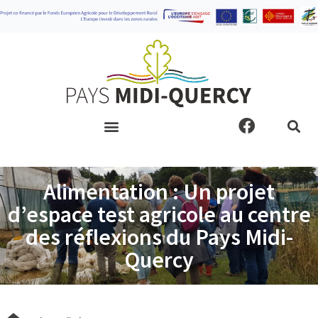
Aller
au
contenu
F
a
c
e
Alimentation : Un projet
b
o
d’espace test agricole au centre
o
des réflexions du Pays Midi-
k
Quercy