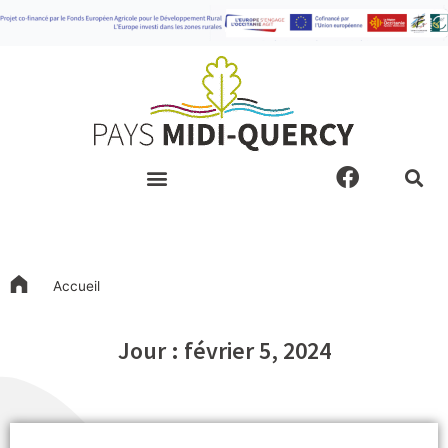
Aller
au
contenu
F
a
c
e
b
o
Accueil
o
k
Jour : février 5, 2024