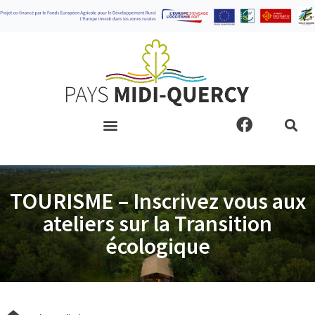
Aller
au
contenu
F
a
c
e
b
TOURISME – Inscrivez vous aux
o
o
ateliers sur la Transition
k
écologique