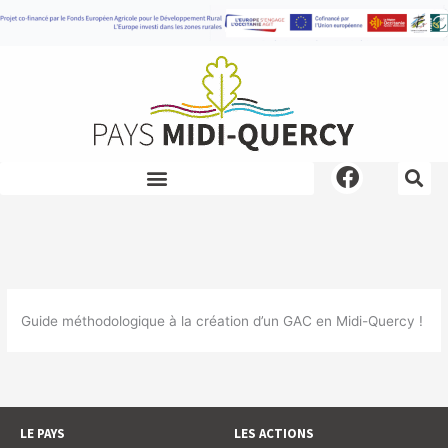
Aller
au
contenu
F
a
c
e
b
o
o
Guide méthodologique à la création d’un GAC en Midi-Quercy !
k
LE PAYS
LES ACTIONS