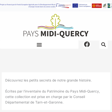
Aller
au
contenu
F
a
c
e
b
o
o
Découvrez les petits secrets de notre grande histoire.
k
Écrites par l’inventaire du Patrimoine du Pays Midi-Quercy,
cette collection est prise en charge par le Conseil
Départemental de Tarn-et-Garonne.