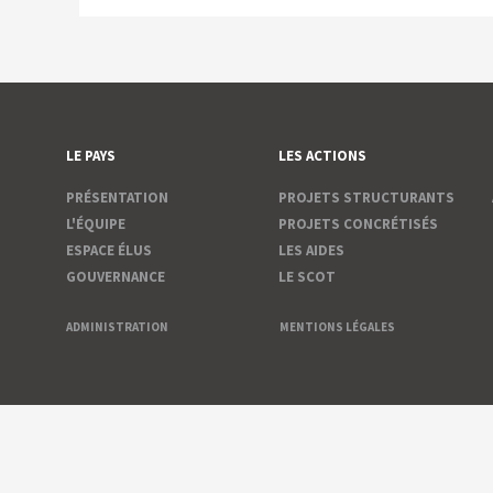
LE PAYS
LES ACTIONS
PRÉSENTATION
PROJETS STRUCTURANTS
L'ÉQUIPE
PROJETS CONCRÉTISÉS
ESPACE ÉLUS
LES AIDES
GOUVERNANCE
LE SCOT
ADMINISTRATION
MENTIONS LÉGALES