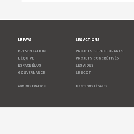
LE PAYS
LES ACTIONS
PRÉSENTATION
PROJETS STRUCTURANTS
L'ÉQUIPE
PROJETS CONCRÉTISÉS
ESPACE ÉLUS
LES AIDES
GOUVERNANCE
LE SCOT
ADMINISTRATION
MENTIONS LÉGALES