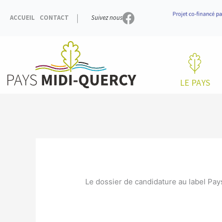
Aller
au
ACCUEIL
CONTACT
Suivez nous
contenu
LE PAYS
Le dossier de candidature au label Pays