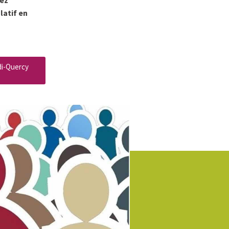
latif en
di-Quercy