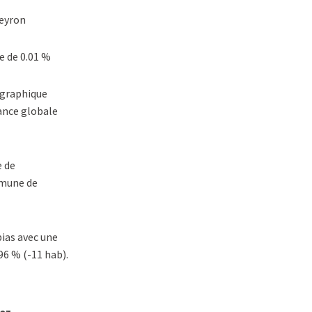
eyron
e de 0.01 %
ographique
sance globale
e de
mmune de
ias avec une
96 % (-11 hab).
vez