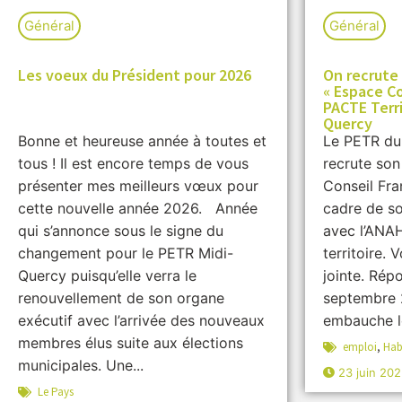
Général
Général
Les voeux du Président pour 2026
On recrute 
« Espace Co
PACTE Terri
Quercy
Bonne et heureuse année à toutes et
Le PETR du
tous ! Il est encore temps de vous
recrute son
présenter mes meilleurs vœux pour
Conseil Fra
cette nouvelle année 2026. Année
cadre de so
qui s’annonce sous le signe du
avec l’ANAH
changement pour le PETR Midi-
territoire. 
Quercy puisqu’elle verra le
jointe. Rép
renouvellement de son organe
septembre 
exécutif avec l’arrivée des nouveaux
embauche l
membres élus suite aux élections
emploi
,
Hab
municipales. Une...
23 juin 20
Le Pays