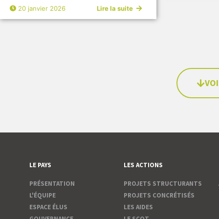
20 janvier 2026
Lire la suite
VOI
LE PAYS
LES ACTIONS
PRÉSENTATION
PROJETS STRUCTURANTS
L'ÉQUIPE
PROJETS CONCRÉTISÉS
ESPACE ÉLUS
LES AIDES
GOUVERNANCE
LE SCOT