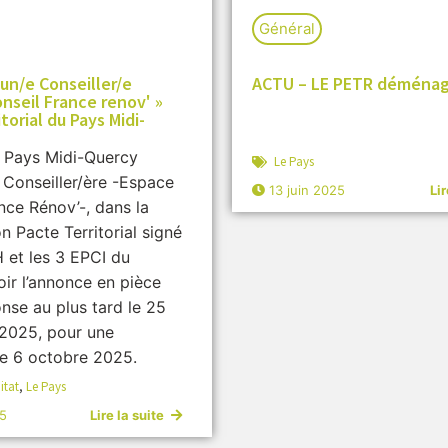
Général
un/e Conseiller/e
ACTU – LE PETR déménag
nseil France renov' »
torial du Pays Midi-
 Pays Midi-Quercy
Le Pays
 Conseiller/ère -Espace
13 juin 2025
Lir
nce Rénov’-, dans la
n Pacte Territorial signé
 et les 3 EPCI du
Voir l’annonce en pièce
onse au plus tard le 25
2025, pour une
e 6 octobre 2025.
itat
,
Le Pays
25
Lire la suite