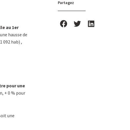
Partagez
lle au 1er
 une hausse de
1 092 hab) ,
tre pour une
n, + 0 % pour
oit une