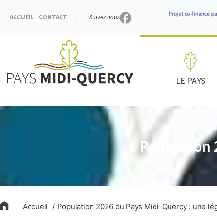
Aller
au
ACCUEIL
CONTACT
Suivez nous
contenu
LE PAYS
Population 
Accueil
Population 2026 du Pays Midi-Quercy : une lé