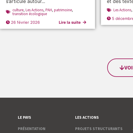
s’articule autour...
et des texte
culture
,
Les Actions
,
PAH
,
patrimoine
,
Les Actions
transition écologique
5 décembr
26 février 2026
Lire la suite
VOI
LE PAYS
LES ACTIONS
PRÉSENTATION
PROJETS STRUCTURANTS