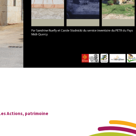
Les Actions
,
patrimoine