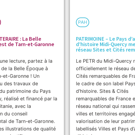
PAH
TERAIRE : La Belle
PATRIMOINE – Le Pays d’a
’est de Tarn-et-Garonne
d’histoire Midi-Quercy m
réseau Sites et Cités re
une lecture, partez à la
Le PETR du Midi-Quercy r
de la Belle Époque à
officiellement le réseau d
rn-et-Garonne ! Un
Cités remarquables de Fr
u des travaux de
le cadre de son label Pays
e du patrimoine du Pays
d’histoire. Sites & Cités
 réalisé et financé par la
remarquables de France e
tanie, avec la
réseau national qui rasse
on du conseil
villes et territoires engag
tal de Tarn-et-Garonne.
valorisation de leur patri
s illustrations de qualité
labellisés Villes et Pays d’