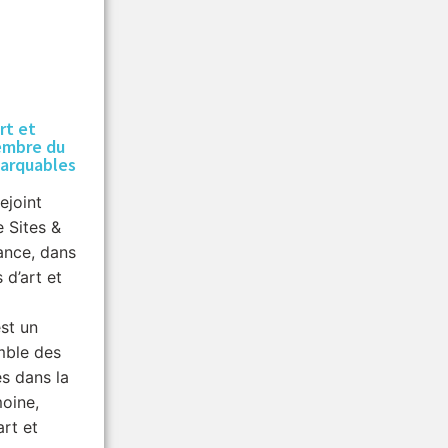
rt et
embre du
marquables
ejoint
e Sites &
ance, dans
 d’art et
st un
mble des
és dans la
moine,
art et