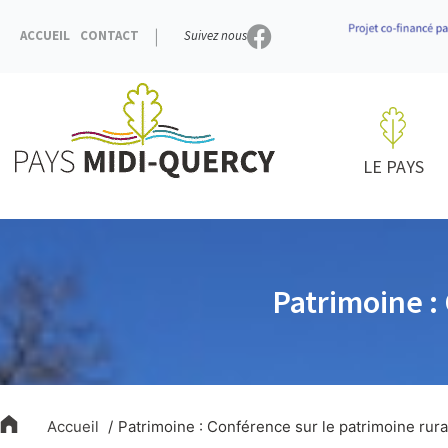
Aller
au
ACCUEIL
CONTACT
Suivez nous
contenu
LE PAYS
Patrimoine : 
Accueil
Patrimoine : Conférence sur le patrimoine rura