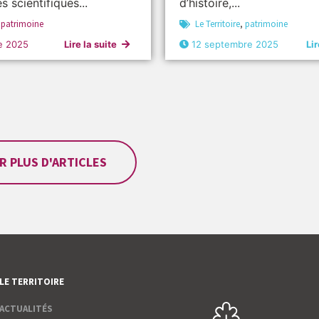
s scientifiques...
d’histoire,...
,
patrimoine
Le Territoire
,
patrimoine
e 2025
Lire la suite
12 septembre 2025
Lir
R PLUS D'ARTICLES
LE TERRITOIRE
ACTUALITÉS