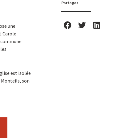
Partagez
pose une
t Carole
 la commune
 les
glise est isolée
 Monteils, son