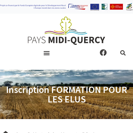
Aller
au
contenu
F
a
c
e
b
o
Inscription FORMATION POUR
o
LES ELUS
k