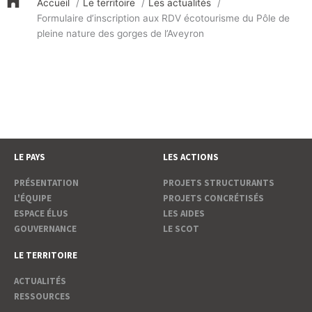
Accueil
Le territoire
Les actualités
Formulaire d’inscription aux RDV écotourisme du Pôle de
pleine nature des gorges de l’Aveyron
LE PAYS
LES ACTIONS
PRÉSENTATION
PROJETS STRUCTURANTS
L'ÉQUIPE
PROJETS CONCRÉTISÉS
ESPACE ÉLUS
LES AIDES
GOUVERNANCE
LE SCOT
LE TERRITOIRE
ACTUALITÉS
RESSOURCES