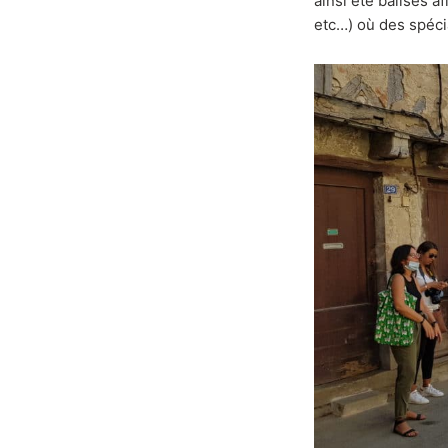
ainsi été balisés a
etc…) où des spéci