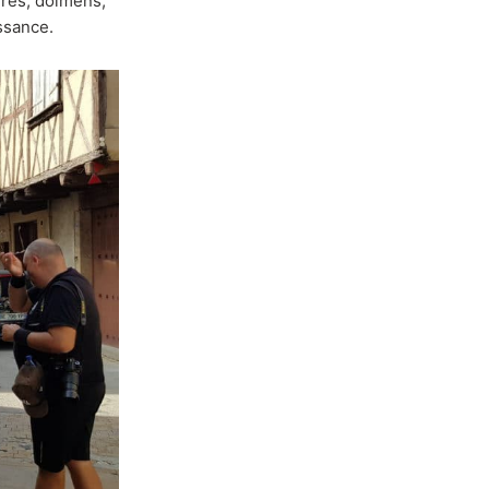
ères, dolmens,
ssance.