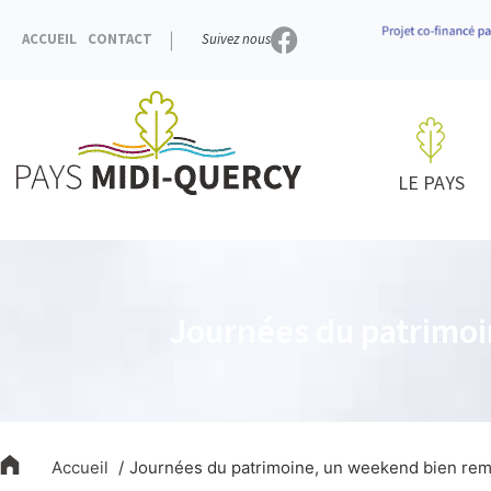
Aller
au
ACCUEIL
CONTACT
Suivez nous
contenu
LE PAYS
Journées du patrimoin
Accueil
Journées du patrimoine, un weekend bien rempl