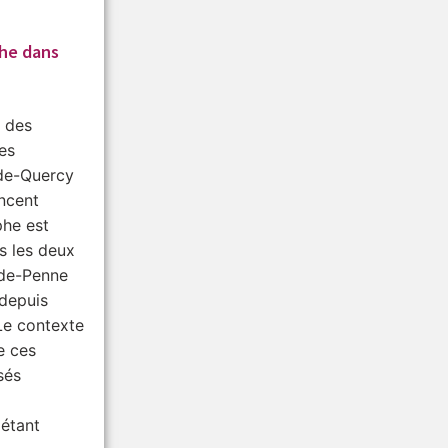
he dans
 des
des
de-Quercy
ncent
he est
s les deux
de-Penne
depuis
 Le contexte
e ces
sés
 étant