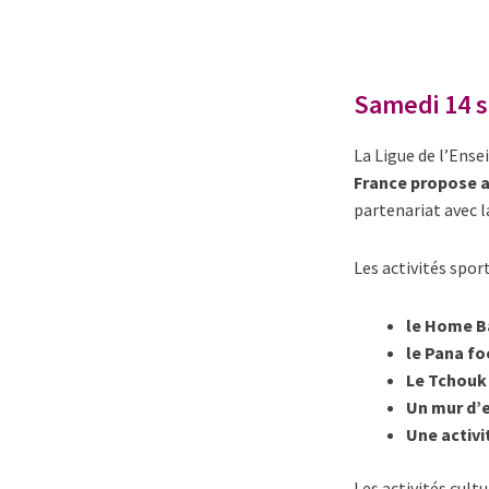
Samedi 14 s
La Ligue de l’Ens
France propose a
partenariat avec
Les activités spor
le Home Ba
le Pana fo
Le Tchouk 
Un mur d’
Une activi
Les activités cult