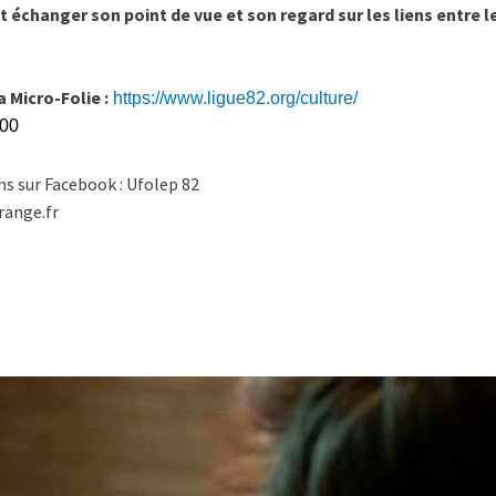
et échanger son point de vue et son regard sur les liens entre le
a Micro-Folie :
https://www.ligue82.org/culture/
 00
s sur Facebook : Ufolep 82
range.fr