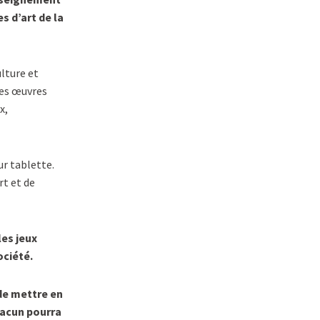
s d’art de la
lture et
des œuvres
x,
ur tablette.
rt et de
es jeux
ociété.
de mettre en
hacun pourra