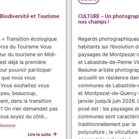
Biodiversité et Tourisme
CULTURE – Un photograp
nos champs !
s « Transition écologique
Regards photographiques
pros du Tourisme Vous
habitants sur l’évolution 
eur du tourisme en Midi-
paysages de Montpezat-
est déjà la première
et Labastide-de-Penne Vi
our pouvoir participer
Beaume artiste photograp
s que nous vous
accueilli en résidence dan
 Vous souhaitez vous
communes de Labastide-
 peu, beaucoup,
et Montpezat-de-Quercy 
nt, dans la transition
janvier jusqu’à juin 2026.
 ? On n’en demandait pas
posé est : les paysages d
vous soyez du côté...
communes sont caractéri
traditionnellement par la
,
tourisme
polyculture ; la viticulture
Lire la suite