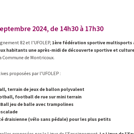
eptembre 2024, de 14h30 à 17h30
eignement 82 et l’UFOLEP,
1ère fédération sportive multisports a
ux habitants une après-midi de découverte sportive et culture
 la Commune de Montricoux.
tives proposées par l’UFOLEP :
ll, terrain de jeux de ballon polyvalent
otball, football de rue sur mini terrain
Ball jeu de balle avec trampolines
escalade
té draisienne (vélo sans pédale) pour les plus petits
urelles proposées par la Ligue de l’Enseignement.
La Ligue de l’E