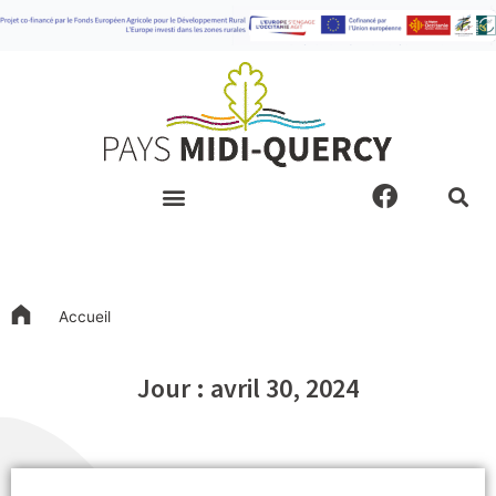
Aller
au
contenu
F
a
c
e
b
o
Accueil
o
k
Jour : avril 30, 2024