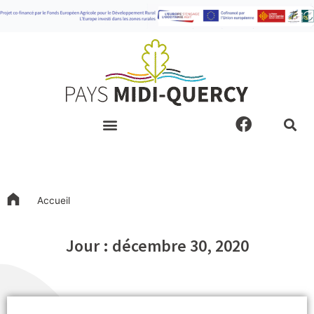
Aller
au
contenu
F
a
c
e
b
o
Accueil
o
k
Jour : décembre 30, 2020